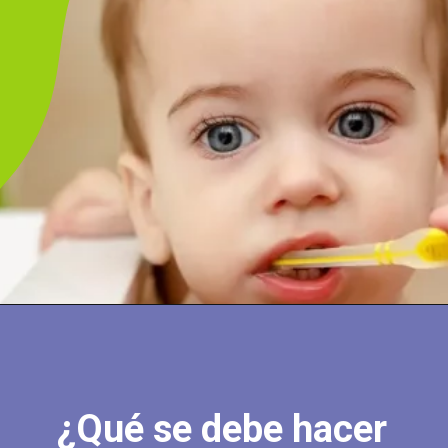
Abriendo...
https://cidentist.com/es/dientes-de-leche-como-brotan-y-se-caen/?utm_source=Webstory&utm_medium=Botton&utm_content=Dientes+de+leche%3A+%C2%BFC%C3%B3mo+brotan+y+se+caen%3F
¿Qué se debe hacer