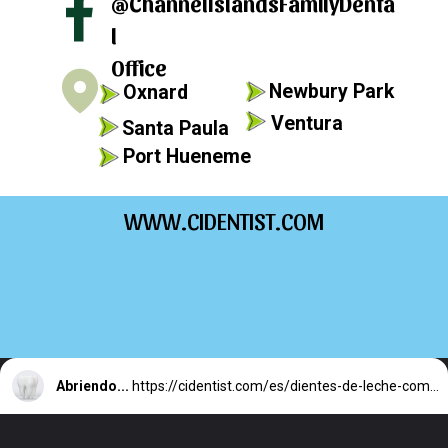
@ChannelIslandsFamilyDenta
l
Office
Newbury Park
Oxnard
Ventura
Santa Paula
Port Hueneme
WWW.CIDENTIST.COM
Abriendo...
https://cidentist.com/es/dientes-de-leche-como-brotan-y-se-caen/?utm_source=Webstory&utm_medium=Botton&utm_content=Dientes+de+leche%3A+%C2%BFC%C3%B3mo+brotan+y+se+caen%3F