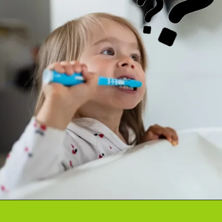
Abriendo...
https://cidentist.com/es/dientes-de-leche-como-brotan-y-se-caen/?utm_source=Webstory&utm_medium=Botton&utm_content=Dientes+de+leche%3A+%C2%BFC%C3%B3mo+brotan+y+se+caen%3F