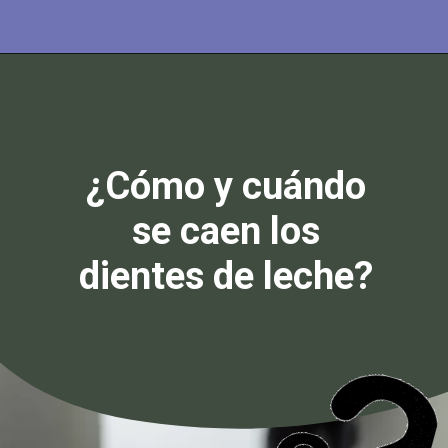
Abriendo...
https://cidentist.com/es/dientes-de-leche-como-brotan-y-se-caen/?utm_source=Webstory&utm_medium=Botton&utm_content=Dientes+de+leche%3A+%C2%BFC%C3%B3mo+brotan+y+se+caen%3F
¿Cómo y cuándo
se caen los
dientes de leche?