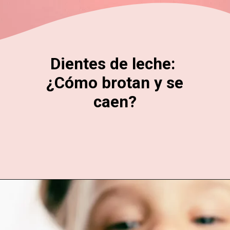
Dientes de leche:
¿Cómo brotan y se
caen?
Abriendo...
https://cidentist.com/es/dientes-de-leche-como-brotan-y-se-caen/?utm_source=Webstory&utm_medium=Botton&utm_content=Dientes+de+leche%3A+%C2%BFC%C3%B3mo+brotan+y+se+caen%3F