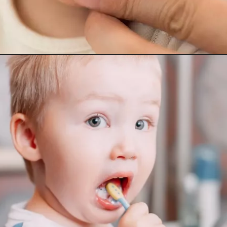
Abriendo...
https://cidentist.com/es/dientes-de-leche-como-brotan-y-se-caen/?utm_source=Webstory&utm_medium=Botton&utm_content=Dientes+de+leche%3A+%C2%BFC%C3%B3mo+brotan+y+se+caen%3F