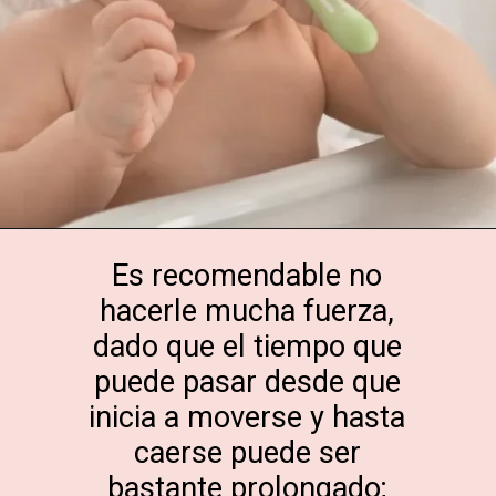
Abriendo...
https://cidentist.com/es/dientes-de-leche-como-brotan-y-se-caen/?utm_source=Webstory&utm_medium=Botton&utm_content=Dientes+de+leche%3A+%C2%BFC%C3%B3mo+brotan+y+se+caen%3F
Es recomendable no
hacerle mucha fuerza,
dado que el tiempo que
puede pasar desde que
inicia a moverse y hasta
caerse puede ser
bastante prolongado;