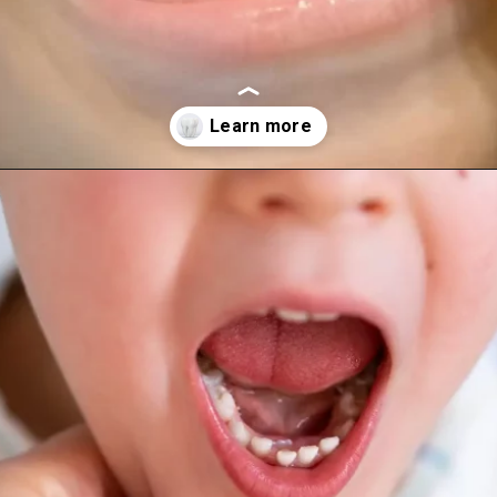
Abriendo...
https://cidentist.com/es/dientes-de-leche-como-brotan-y-se-caen/?utm_source=Webstory&utm_medium=Botton&utm_content=Dientes+de+leche%3A+%C2%BFC%C3%B3mo+brotan+y+se+caen%3F