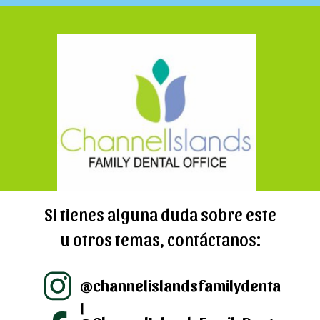
Abriendo...
https://cidentist.com/es/dientes-de-leche-como-brotan-y-se-caen/?utm_source=Webstory&utm_medium=Botton&utm_content=Dientes+de+leche%3A+%C2%BFC%C3%B3mo+brotan+y+se+caen%3F
Si tienes alguna duda sobre este
u otros temas, contáctanos:
@channelislandsfamilydenta
l