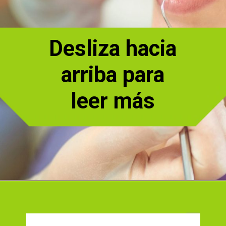
Desliza hacia
arriba para
leer más
Abriendo...
https://cidentist.com/es/signos-de-alerta-temprana-de-cancer-de-boca/