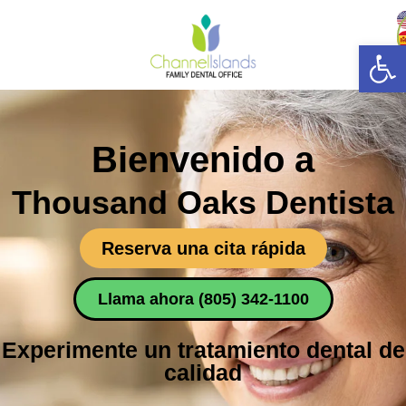
Abrir
Bienvenido a
Thousand Oaks Dentista
Reserva una cita rápida
Llama ahora (805) 342-1100
Experimente un tratamiento dental de
calidad