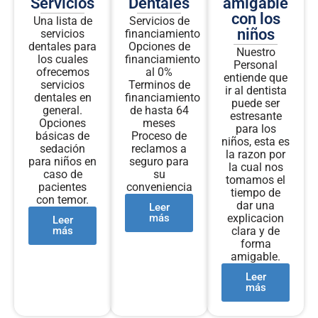
Servicios
Dentales
amigable
con los
Una lista de
Servicios de
niños
servicios
financiamiento
dentales para
Opciones de
Nuestro
los cuales
financiamiento
Personal
ofrecemos
al 0%
entiende que
servicios
Terminos de
ir al dentista
dentales en
financiamiento
puede ser
general.
de hasta 64
estresante
Opciones
meses
para los
básicas de
Proceso de
niños, esta es
sedación
reclamos a
la razon por
para niños en
seguro para
la cual nos
caso de
su
tomamos el
pacientes
conveniencia
tiempo de
con temor.
dar una
Leer
más
explicacion
Leer
más
clara y de
forma
amigable.
Leer
más