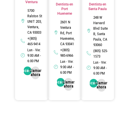
Ventura
Dentista en
Dentista en
Port
Santa Paula
5700
Hueneme
Ralston St
248 W
UNIT 203,
2601 N
Harvard
Ventura,
Ventura
Blvd Suite
CA 93003
Rd, Port
B, Santa
+(805)
Hueneme,
Paula, CA
465-9414
CA 93041
93060
Lun - Vie:
+(805)
(805) 525-
9:00 AM -
985-6966
1573
6:00 PM
Lun - Vie:
Lun - Vie:
9:00 AM -
9:00 AM -
Ubicación
Llamar
6:00 PM
6:00 PM
ahora
Ubicación
Llamar
Ubicación
Llamar
ahora
ahora