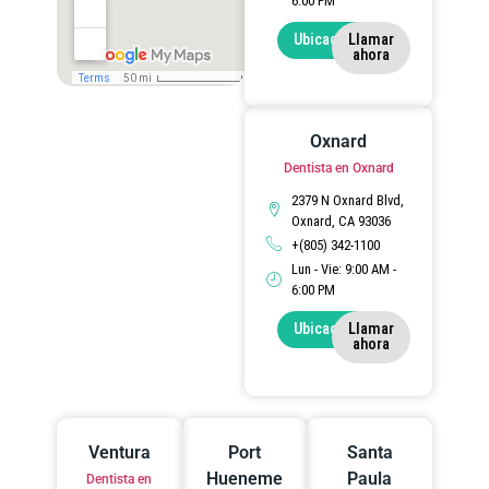
6:00 PM
Ubicación
Llamar
ahora
Oxnard
Dentista en Oxnard
2379 N Oxnard Blvd,
Oxnard, CA 93036
+(805) 342-1100
Lun - Vie: 9:00 AM -
6:00 PM
Ubicación
Llamar
ahora
Ventura
Port
Santa
Hueneme
Paula
Dentista en