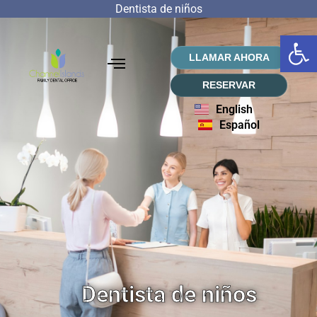
Dentista de niños
Abrir
LLAMAR AHORA
RESERVAR
English
Español
Dentista de niños