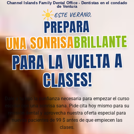
Channel Islands Family Dental Office - Dentistas en el condado
de Ventura
ESTE VERANO,
PREPARA
BRILLANTE
UNA SONRISA
PARA LA VUELTA A
!
CLASES
Dale a tu hijo la confianza necesaria para empezar el curso
escolar con una sonrisa sana. Pide cita hoy mismo para su
revisión dental y aprovecha nuestra oferta especial para
nuevos pacientes de 99 $ antes de que empiecen las
clases.