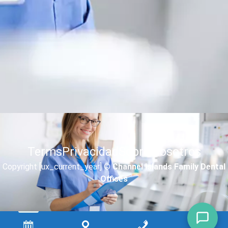
Terms
Privacidad
Sobre nosotros
Copyright [ux_current_year] ©
Channel Islands Family Dental
Offices