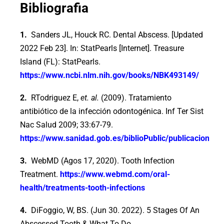
Bibliografia
1.
Sanders JL, Houck RC. Dental Abscess. [Updated
2022 Feb 23]. In: StatPearls [Internet]. Treasure
Island (FL): StatPearls.
https://www.ncbi.nlm.nih.gov/books/NBK493149/
2.
RTodriguez E,
et. al.
(2009). Tratamiento
antibiótico de la infección odontogénica. Inf Ter Sist
Nac Salud 2009; 33:67-79.
https://www.sanidad.gob.es/biblioPublic/publicaciones
3.
WebMD (Agos 17, 2020). Tooth Infection
Treatment.
https://www.webmd.com/oral-
health/treatments-tooth-infections
4.
DiFoggio, W, BS. (Jun 30. 2022). 5 Stages Of An
Abscessed Tooth & What To Do.