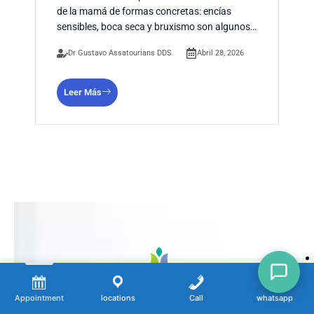
de la mamá de formas concretas: encías
sensibles, boca seca y bruxismo son algunos…
Dr Gustavo Assatourians DDS
Abril 28, 2026
Leer Más
HOR
Appointment
locations
Call
whatsapp