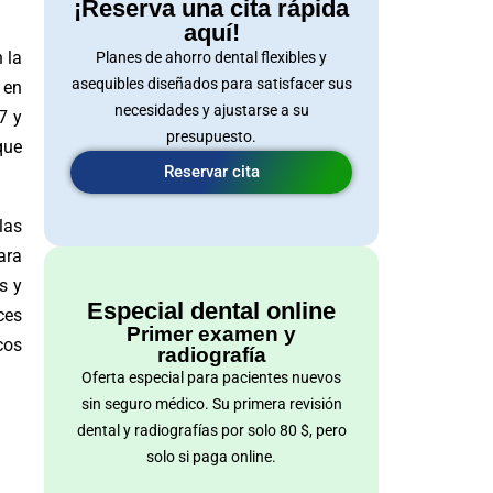
¡Reserva una cita rápida
aquí!
 la
Planes de ahorro dental flexibles y
asequibles diseñados para satisfacer sus
 en
necesidades y ajustarse a su
7 y
presupuesto.
que
Reservar cita
las
ara
s y
Especial dental online
ces
Primer examen y
cos
radiografía
Oferta especial para pacientes nuevos
sin seguro médico. Su primera revisión
dental y radiografías por solo 80 $, pero
solo si paga online.