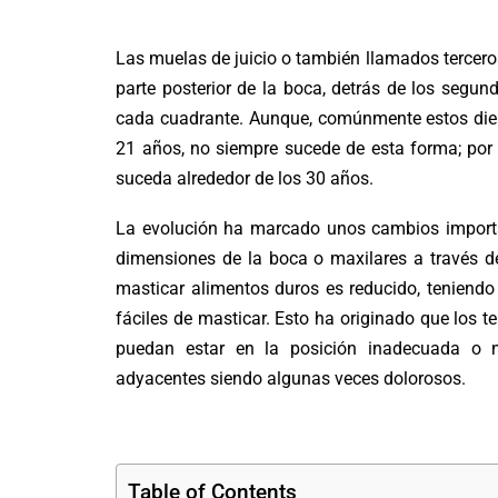
Las muelas del juicio alguna vez dejan de crecer
Las muelas de juicio o también llamados terceros
parte posterior de la boca, detrás de los segu
cada cuadrante. Aunque, comúnmente estos dient
21 años, no siempre sucede de esta forma; por 
suceda alrededor de los 30 años.
La evolución ha marcado unos cambios importan
dimensiones de la boca o maxilares a través d
masticar alimentos duros es reducido, teniendo
fáciles de masticar. Esto ha originado que los
puedan estar en la posición inadecuada o n
adyacentes siendo algunas veces dolorosos.
Table of Contents