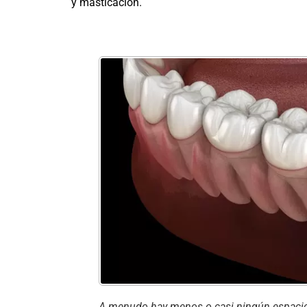
y masticación.
A menudo hay menos o casi ningún espacio