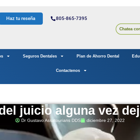
Haz tu reseña
805-865-7395
Chatea co
os
Seguros Dentales
Plan de Ahorro Dental
Edu
Contactenos
el juicio alguna vez de
Dr Gustavo Assatourians DDS
diciembre 27, 2022