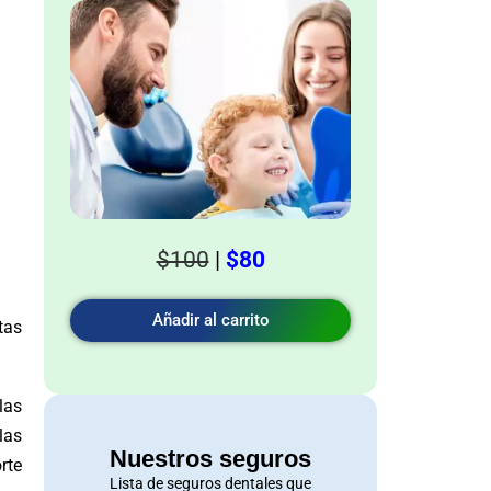
$100
|
$80
Añadir al carrito
tas
las
las
Nuestros seguros
rte
Lista de seguros dentales que