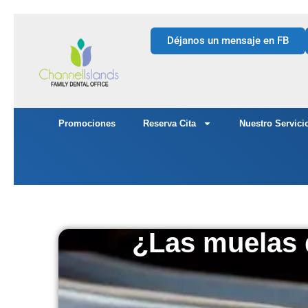
Déjanos un mensaje en FB
Promociones
Reserva Cita
Nuestro Servici
¿Las muelas d