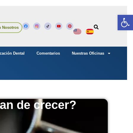
Abrir
n Nosotros
cación Dental
Comentarios
Nuestras Oficinas
jan de crecer?