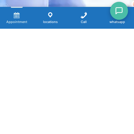
Appointment
locations
Call
whatsapp