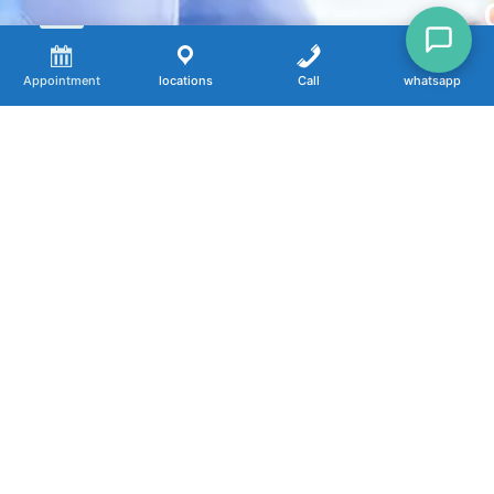
Appointment
locations
Call
whatsapp