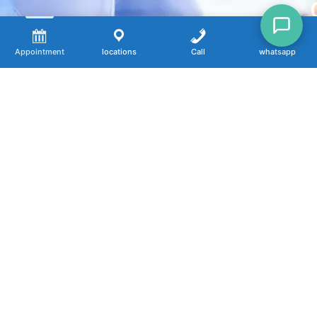
Appointment
locations
Call
whatsapp