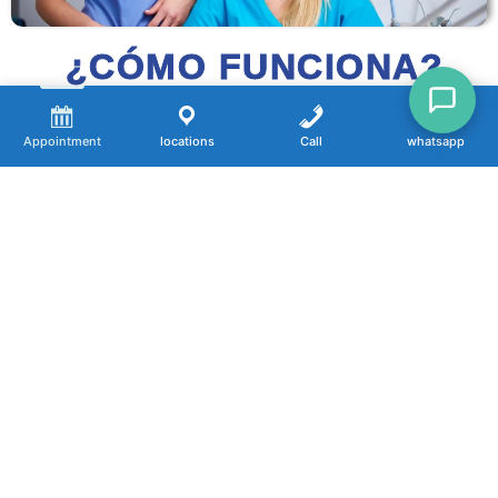
¿CÓMO FUNCIONA?
Appointment
locations
Call
whatsapp
1. Completa el formulario
2. Pague su cita
4. Visite a su dentista
3. Confirme su cita