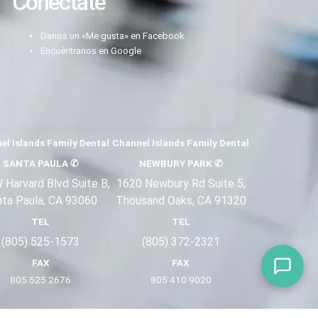
Conéctate
Danos un «Me gusta» en Facebook
Encuéntranos en Google
el Islands Family Dental
Channel Islands Family Dental
SANTA PAULA
✆
NEWBURY PARK
✆
 Harvard Blvd Suite B,
1620 Newbury Rd Suite 5,
nta Paula, CA 93060
Thousand Oaks, CA 91320
TEL
TEL
(805) 525-1573
(805) 372-2
321
FAX
FAX
805 525 2676
805 410 9
020