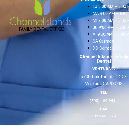
LU 9:00 AM – 6:00
MA 9:00 AM – 6:00
MI 9:00 AM – 6:00
JU 9:00 AM – 6:00
VI 9:00 AM – 6:00 
SA Cerrado
DO Cerrado
Channel Islands Family
Dental
VENTURA
✆
5700 Ralston st, # 203
Ventura, CA 93003
TEL
(805) 465-9414
FAX
805 946 1773