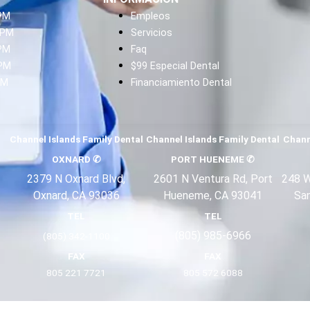
 PM
Empleos
 PM
Servicios
 PM
Faq
 PM
$99 Especial Dental
PM
Financiamiento Dental
Channel Islands Family Dental
Channel Islands Family Dental
Chann
OXNARD
✆
PORT HUENEME
✆
2379 N Oxnard Blvd,
2601 N Ventura Rd, Port
248 W
Oxnard, CA 93036
Hueneme, CA 93041
Sa
TEL
TEL
(805) 985-6966
(805) 342-1100
FAX
FAX
805 221 7721
805 572 6088