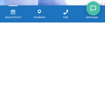
Appointment
locations
Call
whatsapp