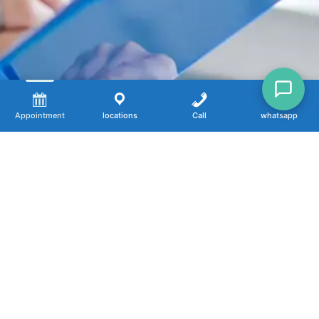
Appointment
locations
Call
whatsapp