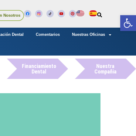
Abrir
n Nosotros
ación Dental
Comentarios
Nuestras Oficinas
Financiamiento
Nuestra
Dental
Compañia