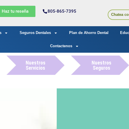
Haz tu reseña
805-865-7395
Chatea co
s
Seguros Dentales
Plan de Ahorro Dental
Educ
Contactenos
Nuestros
Nuestros
Servicios
Seguros