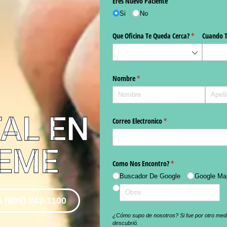
TAL EN
EME
 (805) 342-1100