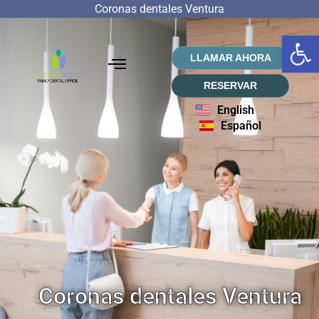
Coronas dentales Ventura
Abrir
LLAMAR AHORA
RESERVAR
English
Español
Coronas dentales Ventura