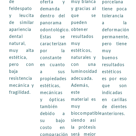
de
muy blanca
oferta y
porcelana
feldespato
y gracias al
demanda
tiene poca
y leucita
que se
dentro del
tolerancia
de similar
pueden
panorama
a la
apariencia
obtener
odontológico.
deformación
dental
resultados
Estas se
permanente,
natural,
muy
caracterizan
pero tiene
muy alta
estéticos,
por la
muy
estética,
naturales y
constante
buenos
pero con
con una
en cuanto
resultados
baja
luminosidad
a sus
estéticos
resistencia
adecuada.
propiedades
es por eso
mecánica y
Además,
estéticas,
que son
fragilidad.
este
mecánicas
indicadas
material es
y ópticas
en carillas
muy
también
de dientes
biocompatible
debido a
anteriores.
siendo así
su bajo
la prótesis
costo en
será mejor
comparación