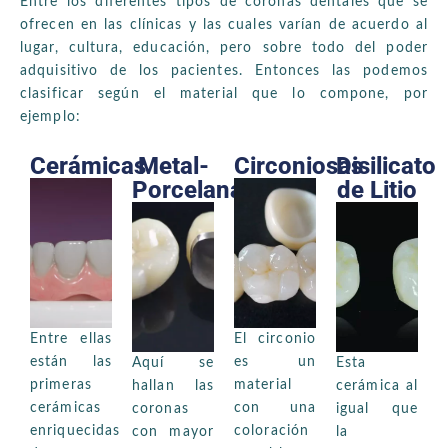
Entre los diferentes tipos de coronas dentales que se
ofrecen en las clínicas y las cuales varían de acuerdo al
lugar, cultura, educación, pero sobre todo del poder
adquisitivo de los pacientes. Entonces las podemos
clasificar según el material que lo compone, por
ejemplo:
Cerámicas
Metal-
Circoniosas
Disilicato
Porcelana
de Litio
Entre ellas
El circonio
están las
es un
Aquí se
Esta
primeras
material
hallan las
cerámica al
cerámicas
con una
coronas
igual que
enriquecidas
coloración
con mayor
la