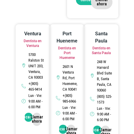
ahora
Ventura
Port
Santa
Hueneme
Paula
Dentista en
Ventura
Dentista en
Dentista en
Port
Santa Paula
5700
Hueneme
Ralston St
248 W
UNIT 203,
2601 N
Harvard
Ventura,
Ventura
Blvd Suite
CA 93003
Rd, Port
B, Santa
+(805)
Hueneme,
Paula, CA
465-9414
CA 93041
93060
Lun - Vie:
+(805)
(805) 525-
9:00 AM -
985-6966
1573
6:00 PM
Lun - Vie:
Lun - Vie:
9:00 AM -
9:00 AM -
Ubicación
Llamar
6:00 PM
6:00 PM
ahora
Ubicación
Llamar
Ubicación
Llamar
ahora