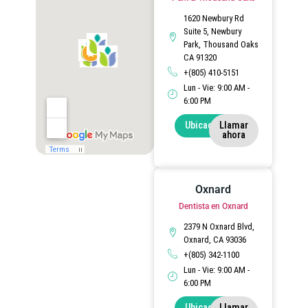
1620 Newbury Rd
Suite 5, Newbury
Park, Thousand Oaks
CA 91320
+(805) 410-5151
Lun - Vie: 9:00 AM -
6:00 PM
Ubicación
Llamar
ahora
Oxnard
Dentista en Oxnard
2379 N Oxnard Blvd,
Oxnard, CA 93036
+(805) 342-1100
Lun - Vie: 9:00 AM -
6:00 PM
Ubicación
Llamar