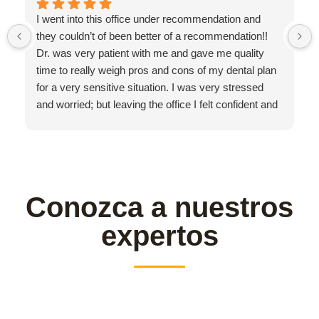
I went into this office under recommendation and
they couldn’t of been better of a recommendation!!
Dr. was very patient with me and gave me quality
time to really weigh pros and cons of my dental plan
for a very sensitive situation. I was very stressed
and worried; but leaving the office I felt confident and
secure in our decision with my teeth moving forward.
I am a professional athlete and Dr. Gustavo really put
himself in my shoes on how urgent the matter was. If
I could choose one dentist in world; it would be him!
The rest of the staff was friendly and thorough... with
Conozca a nuestros
a beautiful clean office.
expertos