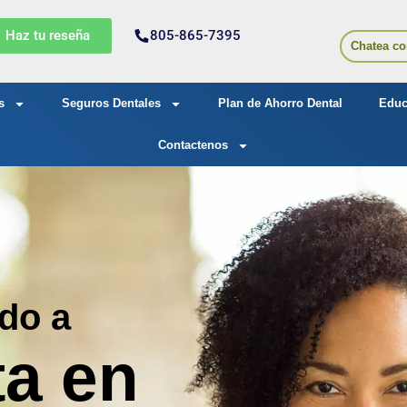
Haz tu reseña
805-865-7395
Chatea co
s
Seguros Dentales
Plan de Ahorro Dental
Educ
Contactenos
do a
ta en