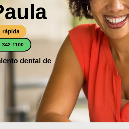
Paula
 rápida
) 342-1100
iento dental de