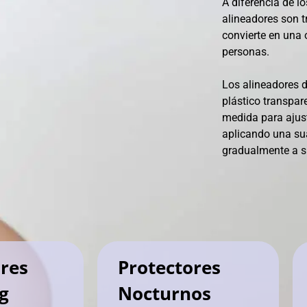
A diferencia de l
alineadores son t
convierte en una
personas.
Los alineadores d
plástico transpar
medida para ajust
aplicando una su
gradualmente a su
res
Protectores
ng
Nocturnos