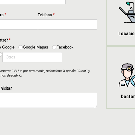
Locaci
Docto